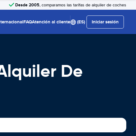
Desde 2005
, comparamos las tarifas de alquiler de coches
nternacional
FAQ
Atención al cliente
(ES)
Iniciar sesión
Alquiler De