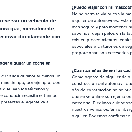
¿Puedo viajar con mi mascota
No se permite viajar con la ma
reservar un vehículo de
alquiler de automóviles. Esta 
más seguro y para mantener nu
rirá que, normalmente,
sabemos, dejan pelos en la tap
eservar directamente con
existen procedimientos legales
especiales o cinturones de se
proporcionan son necesarios p
oder alquilar un coche en
¿Cuantos años tienen los coc
cir válida durante al menos un
Como agente de alquiler de au
r más tiempo, por ejemplo, dos
construcción del automóvil que
s que lean los términos y
año de construcción no se pued
de conducir necesita el tiempo
que se ve online son ejemplos
 presentes el agente va a
categoría. Elegimos cuidadosa
nuestros vehículos. Sin embar
alquiler. Podemos confirmar e