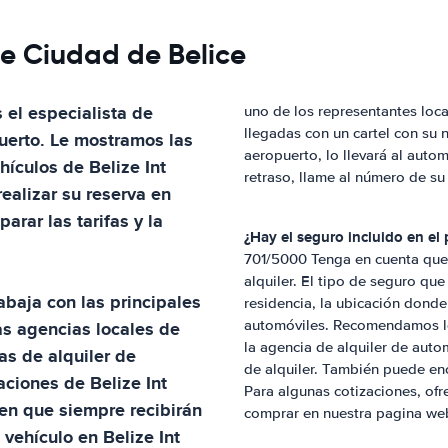
e Ciudad de Belice
s el especialista de
uno de los representantes loca
llegadas con un cartel con su
uerto
. Le mostramos las
aeropuerto, lo llevará al automó
ehículos de
Belize Int
retraso, llame al número de s
ealizar su reserva en
rar las tarifas y la
¿Hay el seguro incluido en el 
701/5000 Tenga en cuenta que 
alquiler. El tipo de seguro que
rabaja con las principales
residencia, la ubicación donde
as agencias locales de
automóviles. Recomendamos lee
la agencia de alquiler de autom
as de alquiler de
de alquiler. También puede enc
caciones de
Belize Int
Para algunas cotizaciones, o
ben que siempre recibirán
comprar en nuestra pagina we
un vehículo en
Belize Int