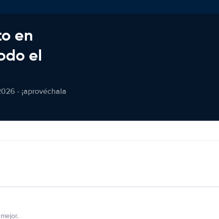
to en
odo el
2026 - ¡aprovéchala
mejor.