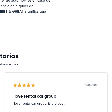
iler de automóviles en caso de
gencia de alquiler de
 MEET & GREAT significa que
tarios
aloraciones
02-07-2026
I love rental car group
I love rental car group, is the best.