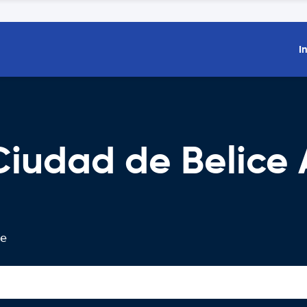
I
iudad de Belice 
de