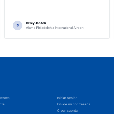
Briley Jansen
B
Alamo Philadelphia International Airport
uentes
Iniciar sesión
nte
Olvidé mi contraseña
Crear cuenta