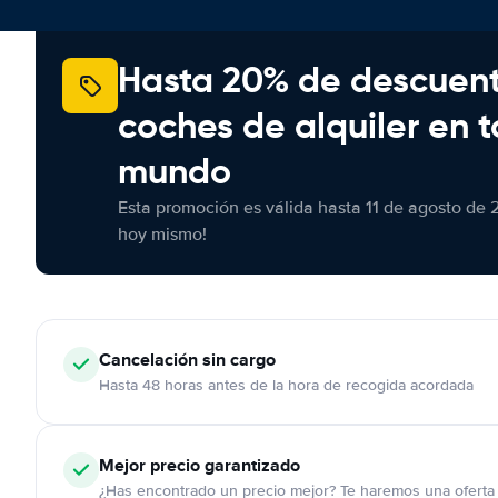
Hasta 20% de descuen
coches de alquiler en t
mundo
Esta promoción es válida hasta 11 de agosto de 
hoy mismo!
Cancelación
sin cargo
Hasta 48 horas antes de la hora de recogida acordada
Mejor precio garantizado
¿Has encontrado un precio mejor? Te haremos una oferta 