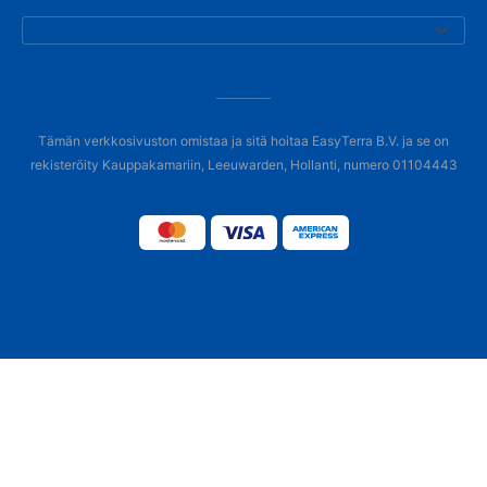
Tämän verkkosivuston omistaa ja sitä hoitaa EasyTerra B.V. ja se on
rekisteröity Kauppakamariin, Leeuwarden, Hollanti, numero 01104443