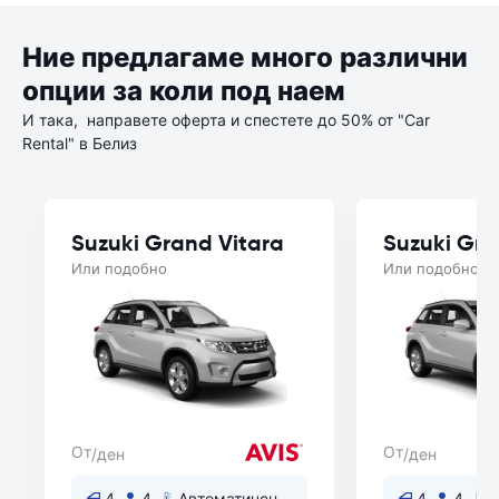
Ние предлагаме много различни
опции за коли под наем
И така, направете оферта и спестете до 50% от "Car
Rental" в Белиз
Suzuki Grand Vitara
Suzuki Gra
Или подобно
Или подобно
От
От
/ден
/ден
4
4
Автоматичен
4
4