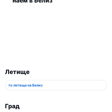
наем в Белиз
Летище
то летище на Белиз
Град