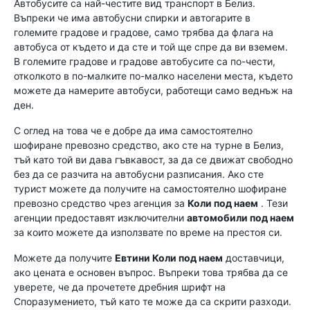
Автобусите са най-честите вид транспорт в Белиз.
Въпреки че има автобусни спирки и автогарите в
големите градове и градове, само трябва да флага на
автобуса от където и да сте и той ще спре да ви вземем.
В големите градове и градове автобусите са по-чести,
отколкото в по-малките по-малко населени места, където
можете да намерите автобуси, работещи само веднъж на
ден.
С оглед на това че е добре да има самостоятелно
шофиране превозно средство, ако сте на турне в Белиз,
тъй като той ви дава гъвкавост, за да се движат свободно
без да се разчита на автобусни разписания. Ако сте
турист можете да получите на самостоятелно шофиране
превозно средство чрез агенция за
Коли под наем
. Тези
агенции предоставят изключителни
автомобили под наем
за които можете да използвате по време на престоя си.
Можете да получите
Евтини Коли под наем
доставчици,
ако цената е основен въпрос. Въпреки това трябва да се
уверете, че да прочетете дребния шрифт на
Споразумението, тъй като те може да са скрити разходи.