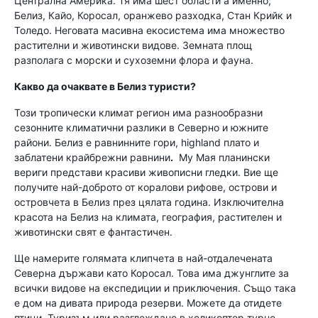
Централна Америка. Тя има шест области а именно;
Белиз, Кайо, Коросал, оранжево разходка, Стан Крийк и
Толедо. Неговата масивна екосистема има множество
растителни и животински видове. Земната площ
разполага с морски и сухоземни флора и фауна.
Какво да очаквате в Белиз туристи?
Този тропически климат регион има разнообразни
сезонните климатични разлики в Северно и южните
райони. Белиз е равнинните гори, highland плато и
заблатени крайбрежни равнини
.
Му Мая планински
вериги представи красиви живописни гледки. Вие ще
получите най-доброто от коралови рифове, острови и
островчета в Белиз през цялата година. Изключителна
красота на Белиз на климата, география, растителен и
животински свят е фантастичен.
Ще намерите голямата клипчета в най-отдалечената
Северна държави като Коросал. Това има джунглите за
всички видове на експедиции и приключения. Също така
е дом на дивата природа резерви. Можете да отидете
птици, Туризъм или разглеждане в хеликоптер турне