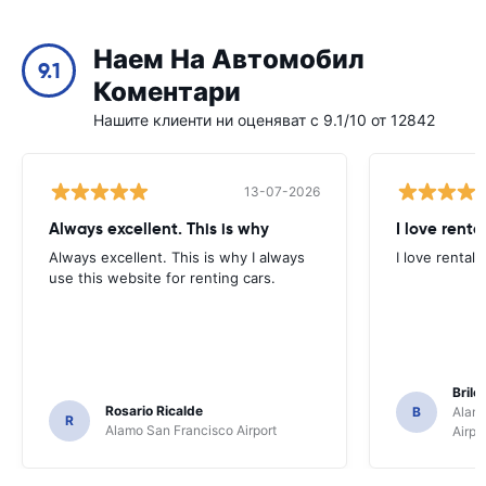
Наем На Автомобил
9.1
Коментари
Нашите клиенти ни оценяват с 9.1/10 от 12842
13-07-2026
Always excellent. This is why
I love renta
Always excellent. This is why I always
I love rental 
use this website for renting cars.
Brile
Rosario Ricalde
B
Alamo
R
Alamo San Francisco Airport
Airpo