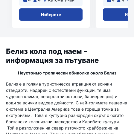
Изберете
Изб
Белиз кола под наем -
информация за пътуване
Неустоимо тропически обиколки около Белиз
Белиз е в голяма туристическа атракция от всички
стандарти. Надарен с естествени функции, тя има
чудесен климат, невероятни острови, бариерен риф и
води за всички видове дейности. С най-голямата пещерна
система в Централна Америка това е гореща точка за
екотуризъм. Това е културно разнороден окръг с богато
британски колониални наследство и Карибите култури.
Той е разположен на север източното крайбрежие на