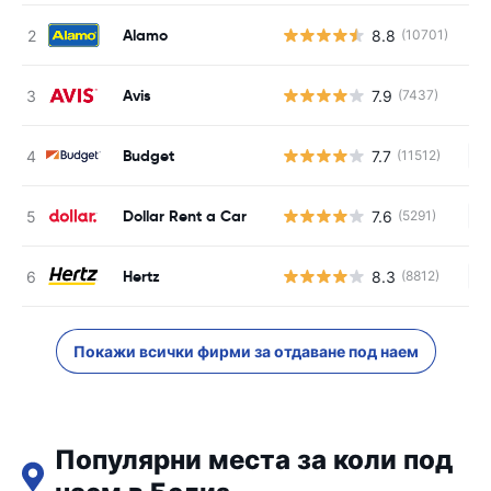
Alamo
8.8
(10701)
Avis
7.9
(7437)
Budget
7.7
(11512)
Н
Dollar Rent a Car
7.6
(5291)
Н
Hertz
8.3
(8812)
Н
Покажи всички фирми за отдаване под наем
Популярни места за коли под