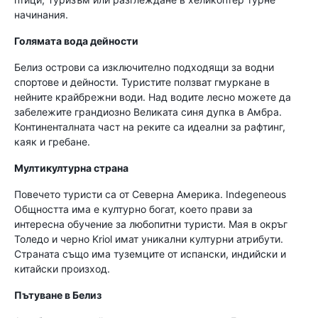
начинания.
Голямата вода дейности
Белиз острови са изключително подходящи за водни
спортове и дейности. Туристите ползват гмуркане в
нейните крайбрежни води. Над водите лесно можете да
забележите грандиозно Великата синя дупка в Амбра.
Континенталната част на реките са идеални за рафтинг,
каяк и гребане.
Мултикултурна страна
Повечето туристи са от Северна Америка. Indegeneous
Общността има е културно богат, което прави за
интересна обучение за любопитни туристи. Мая в окръг
Толедо и черно Kriol имат уникални културни атрибути.
Страната също има туземците от испански, индийски и
китайски произход.
Пътуване в Белиз